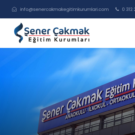
info@senercakmakegitimkurumlari.com
0 312 