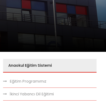
Anaokul Eğitim Sistemi
Eğitim Programımız
İkinci Yabancı Dil Eğitimi