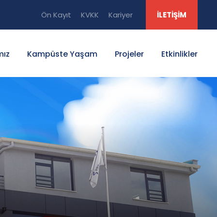
Ön Kayıt
KVKK
Kariyer
İLETİŞİM
mız
Kampüste Yaşam
Projeler
Etkinlikler